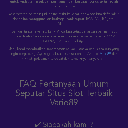
untuk Anda, termasuk dari permainan dan berbagai bonus serta hadiah
menarik lainnya.
Kesempatan bermain judi online terbuka lebar, dan Anda bisa daftar akun
slot online menggunakan berbagai bank seperti BCA, BNI, BRI, atau
Mandiri.
Bahkan tanpa rekening bank, Anda bisa tetap daftar dan bermain slot
online di situs Vario89 dengan menggunakan e-wallet seperti DANA,
GOPAY, OVO, atau LinkAja.
Jadi, Kami memberikan kesempatan seluas-luasnya bagi siapa pun yang
ingin bergabung. Ayo segera buat akun slot online Anda di
Vario89
dan
nikmati pelayanan tercepat dan terbaiknya hanya disini.
FAQ Pertanyaan Umum
Seputar Situs Slot Terbaik
Vario89
✔️ Siapakah kami ?