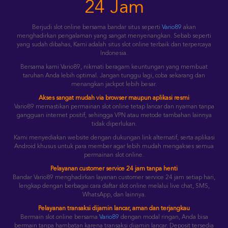
24 Jam
Berjudi slot online bersama bandar situs seperti
Vario89
akan
menghadirkan pengalaman yang sangat menyenangkan. Sebab seperti
yang sudah dibahas, Kami adalah situs slot online terbaik dan terpercaya
Indonesia.
Bersama kami Vario89, nikmati beragam keuntungan yang membuat
taruhan Anda lebih optimal. Jangan tunggu lagi, coba sekarang dan
menangkan jackpot lebih besar.
Akses sangat mudah via browser maupun aplikasi resmi
Vario89 memastikan permainan slot online tetap lancar dan nyaman tanpa
gangguan internet positif, sehingga VPN atau metode tambahan lainnya
tidak diperlukan.
Kami menyediakan website dengan dukungan link alternatif, serta aplikasi
Android khusus untuk para member agar lebih mudah mengakses semua
permainan slot online.
Pelayanan customer service 24 jam tanpa henti
Bandar Vario89 menghadirkan layanan customer service 24 jam setiap hari,
lengkap dengan berbagai cara daftar slot online melalui live chat, SMS,
WhatsApp, dan lainnya.
Pelayanan transaksi dijamin lancar, aman dan terjangkau
Bermain slot online bersama
Vario89
dengan modal ringan, Anda bisa
bermain tanpa hambatan karena transaksi dijamin lancar. Deposit tersedia