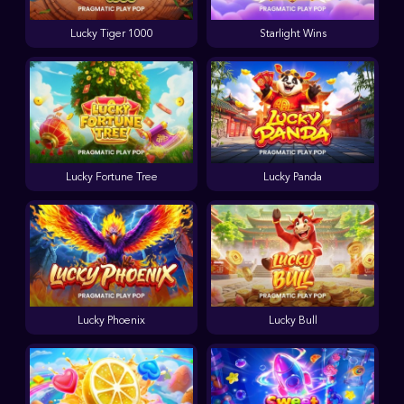
Lucky Tiger 1000
Starlight Wins
Lucky Fortune Tree
Lucky Panda
Lucky Phoenix
Lucky Bull