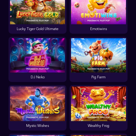
Lucky Tiger Gold Ultimate
Emotiwins
DJ Neko
Pig Farm
Mystic Wishes
Wealthy Frog