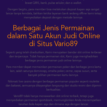
lewat QRIS, bank, pulsa seluler, dan e-wallet.
Dengan begitu, para member bisa melakukan deposit kapan saja sangat
lancar tanpa kendala, bahkan ketika layanan bank sedang offline kami tetap
menyediakan deposit dengan metode lainnya.
Berbagai Jenis Permainan
dalam Satu Akun Judi Online
di Situs Vario89
Seperti yang telah disebutkan, Kami merupakan bandar slot online terbesar
dan terpercaya. Tidak hanya permainan slot, Kami juga menghadirkan
berbagai jenis permainan judi online lainnya.
Para member dapat memainkan permainan poker dan berbagai jenis kartu
lain, salah satunya dominoqq, omaha poker, ceme, capsa susun, serta
banyak pilihan permainan kartu lainnya.
Nikmati live casino dengan berbagai permainan populer seperti roulette
dan bakarat, semuanya ditayangkan langsung dari studio resmi dan dijamin
berkualitas.
Vario89 tidak hanya menawarkan slot online terbaik, tetapi juga
menyediakan permainan sportsbook, memungkinkan Anda menempatkan
taruhan bola kapan saja dan dimana saja dengan lancar.