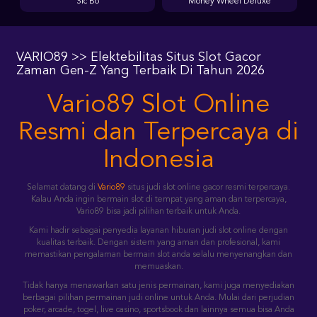
Sic Bo
Money Wheel Deluxe
VARIO89 >> Elektebilitas Situs Slot Gacor
Zaman Gen-Z Yang Terbaik Di Tahun 2026
Vario89 Slot Online
Resmi dan Terpercaya di
Indonesia
Selamat datang di
Vario89
situs judi slot online gacor resmi terpercaya.
Kalau Anda ingin bermain slot di tempat yang aman dan terpercaya,
Vario89 bisa jadi pilihan terbaik untuk Anda.
Kami hadir sebagai penyedia layanan hiburan judi slot online dengan
kualitas terbaik. Dengan sistem yang aman dan profesional, kami
memastikan pengalaman bermain slot anda selalu menyenangkan dan
memuaskan.
Tidak hanya menawarkan satu jenis permainan, kami juga menyediakan
berbagai pilihan permainan judi online untuk Anda. Mulai dari perjudian
poker, arcade, togel, live casino, sportsbook dan lainnya semua bisa Anda