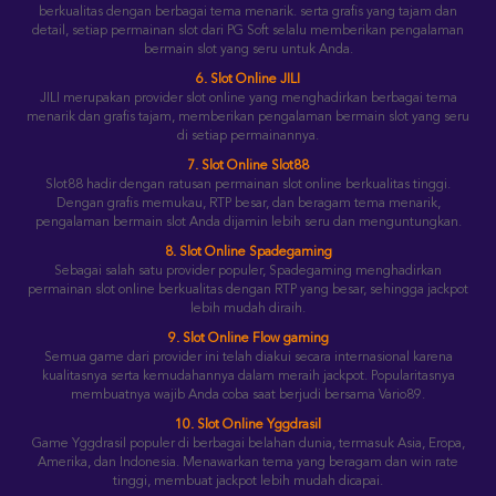
berkualitas dengan berbagai tema menarik. serta grafis yang tajam dan
detail, setiap permainan slot dari PG Soft selalu memberikan pengalaman
bermain slot yang seru untuk Anda.
6. Slot Online JILI
JILI merupakan provider slot online yang menghadirkan berbagai tema
menarik dan grafis tajam, memberikan pengalaman bermain slot yang seru
di setiap permainannya.
7. Slot Online Slot88
Slot88 hadir dengan ratusan permainan slot online berkualitas tinggi.
Dengan grafis memukau, RTP besar, dan beragam tema menarik,
pengalaman bermain slot Anda dijamin lebih seru dan menguntungkan.
8. Slot Online Spadegaming
Sebagai salah satu provider populer, Spadegaming menghadirkan
permainan slot online berkualitas dengan RTP yang besar, sehingga jackpot
lebih mudah diraih.
9. Slot Online Flow gaming
Semua game dari provider ini telah diakui secara internasional karena
kualitasnya serta kemudahannya dalam meraih jackpot. Popularitasnya
membuatnya wajib Anda coba saat berjudi bersama Vario89.
10. Slot Online Yggdrasil
Game Yggdrasil populer di berbagai belahan dunia, termasuk Asia, Eropa,
Amerika, dan Indonesia. Menawarkan tema yang beragam dan win rate
tinggi, membuat jackpot lebih mudah dicapai.