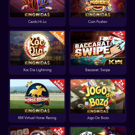
Cards Hi Lo
Coin Pusher
Xoc Dia Lightning
Baccarat: Swipe
KM Virtual Horse Racing
Jogo De Bozo