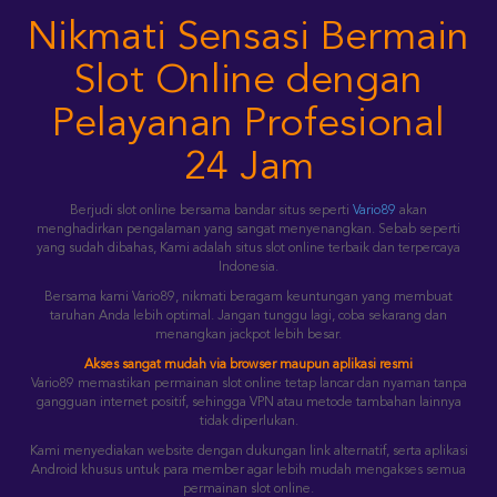
Nikmati Sensasi Bermain
Slot Online dengan
Pelayanan Profesional
24 Jam
Berjudi slot online bersama bandar situs seperti
Vario89
akan
menghadirkan pengalaman yang sangat menyenangkan. Sebab seperti
yang sudah dibahas, Kami adalah situs slot online terbaik dan terpercaya
Indonesia.
Bersama kami Vario89, nikmati beragam keuntungan yang membuat
taruhan Anda lebih optimal. Jangan tunggu lagi, coba sekarang dan
menangkan jackpot lebih besar.
Akses sangat mudah via browser maupun aplikasi resmi
Vario89 memastikan permainan slot online tetap lancar dan nyaman tanpa
gangguan internet positif, sehingga VPN atau metode tambahan lainnya
tidak diperlukan.
Kami menyediakan website dengan dukungan link alternatif, serta aplikasi
Android khusus untuk para member agar lebih mudah mengakses semua
permainan slot online.