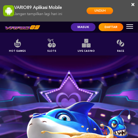
×
VARIO89 Aplikasi Mobile
UNDUH
Jangan tampilkan lagi hari ini
MASUK
DAFTAR
HOT GAMES
SLOTS
LIVE CASINO
RACE