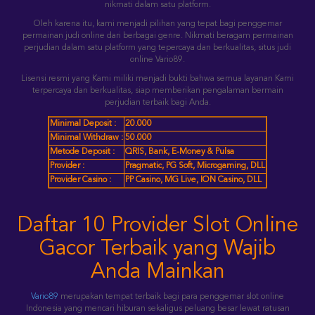
nikmati dalam satu platform.
Oleh karena itu, kami menjadi pilihan yang tepat bagi penggemar
permainan judi online dari berbagai genre. Nikmati beragam permainan
perjudian dalam satu platform yang tepercaya dan berkualitas, situs judi
online Vario89.
Lisensi resmi yang Kami miliki menjadi bukti bahwa semua layanan Kami
terpercaya dan berkualitas, siap memberikan pengalaman bermain
perjudian terbaik bagi Anda.
Minimal Deposit :
20.000
Minimal Withdraw :
50.000
Metode Deposit :
QRIS, Bank, E-Money & Pulsa
Provider :
Pragmatic, PG Soft, Microgaming, DLL
Provider Casino :
PP Casino, MG Live, ION Casino, DLL
Daftar 10 Provider Slot Online
Gacor Terbaik yang Wajib
Anda Mainkan
Vario89
merupakan tempat terbaik bagi para penggemar slot online
Indonesia yang mencari hiburan sekaligus peluang besar lewat ratusan