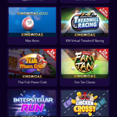
Max Keno
KM Virtual Treadmill Racing
Thai Fish Prawn Crab
Fan Tan Classic