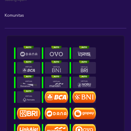
Sabung Ayam
Komunitas