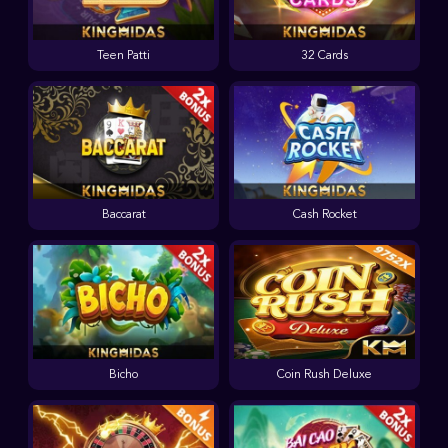
Teen Patti
32 Cards
Baccarat
Cash Rocket
Bicho
Coin Rush Deluxe