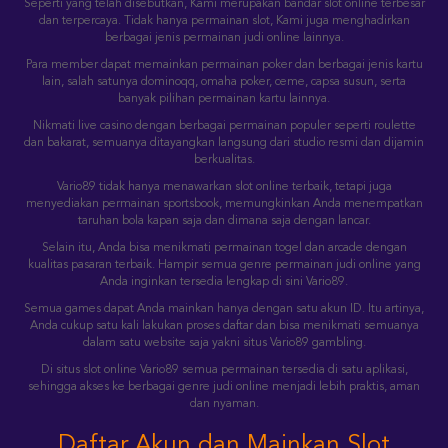
Seperti yang telah disebutkan, Kami merupakan bandar slot online terbesar
dan terpercaya. Tidak hanya permainan slot, Kami juga menghadirkan
berbagai jenis permainan judi online lainnya.
Para member dapat memainkan permainan poker dan berbagai jenis kartu
lain, salah satunya dominoqq, omaha poker, ceme, capsa susun, serta
banyak pilihan permainan kartu lainnya.
Nikmati live casino dengan berbagai permainan populer seperti roulette
dan bakarat, semuanya ditayangkan langsung dari studio resmi dan dijamin
berkualitas.
Vario89 tidak hanya menawarkan slot online terbaik, tetapi juga
menyediakan permainan sportsbook, memungkinkan Anda menempatkan
taruhan bola kapan saja dan dimana saja dengan lancar.
Selain itu, Anda bisa menikmati permainan togel dan arcade dengan
kualitas pasaran terbaik. Hampir semua genre permainan judi online yang
Anda inginkan tersedia lengkap di sini Vario89.
Semua games dapat Anda mainkan hanya dengan satu akun ID. Itu artinya,
Anda cukup satu kali lakukan proses daftar dan bisa menikmati semuanya
dalam satu website saja yakni situs Vario89 gambling.
Di situs slot online Vario89 semua permainan tersedia di satu aplikasi,
sehingga akses ke berbagai genre judi online menjadi lebih praktis, aman
dan nyaman.
Daftar Akun dan Mainkan Slot