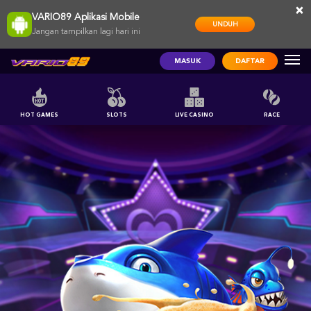
×
VARIO89 Aplikasi Mobile
UNDUH
Jangan tampilkan lagi hari ini
MASUK
DAFTAR
HOT GAMES
SLOTS
LIVE CASINO
RACE