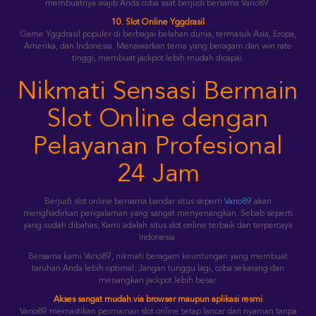
membuatnya wajib Anda coba saat berjudi bersama Vario89.
10. Slot Online Yggdrasil
Game Yggdrasil populer di berbagai belahan dunia, termasuk Asia, Eropa,
Amerika, dan Indonesia. Menawarkan tema yang beragam dan win rate
tinggi, membuat jackpot lebih mudah dicapai.
Nikmati Sensasi Bermain
Slot Online dengan
Pelayanan Profesional
24 Jam
Berjudi slot online bersama bandar situs seperti
Vario89
akan
menghadirkan pengalaman yang sangat menyenangkan. Sebab seperti
yang sudah dibahas, Kami adalah situs slot online terbaik dan terpercaya
Indonesia.
Bersama kami Vario89, nikmati beragam keuntungan yang membuat
taruhan Anda lebih optimal. Jangan tunggu lagi, coba sekarang dan
menangkan jackpot lebih besar.
Akses sangat mudah via browser maupun aplikasi resmi
Vario89 memastikan permainan slot online tetap lancar dan nyaman tanpa