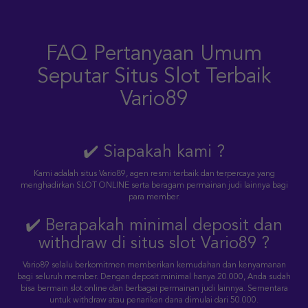
FAQ Pertanyaan Umum
Seputar Situs Slot Terbaik
Vario89
✔️ Siapakah kami ?
Kami adalah situs Vario89, agen resmi terbaik dan terpercaya yang
menghadirkan SLOT ONLINE serta beragam permainan judi lainnya bagi
para member.
✔️ Berapakah minimal deposit dan
withdraw di situs slot Vario89 ?
Vario89 selalu berkomitmen memberikan kemudahan dan kenyamanan
bagi seluruh member. Dengan deposit minimal hanya 20.000, Anda sudah
bisa bermain slot online dan berbagai permainan judi lainnya. Sementara
untuk withdraw atau penarikan dana dimulai dari 50.000.