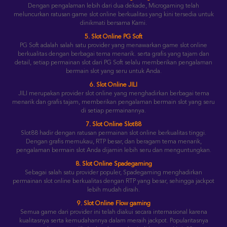
Dengan pengalaman lebih dari dua dekade, Microgaming telah
meluncurkan ratusan game slot online berkualitas yang kini tersedia untuk
dinikmati bersama Kami.
5. Slot Online PG Soft
PG Soft adalah salah satu provider yang menawarkan game slot online
berkualitas dengan berbagai tema menarik. serta grafis yang tajam dan
detail, setiap permainan slot dari PG Soft selalu memberikan pengalaman
bermain slot yang seru untuk Anda.
6. Slot Online JILI
JILI merupakan provider slot online yang menghadirkan berbagai tema
menarik dan grafis tajam, memberikan pengalaman bermain slot yang seru
di setiap permainannya.
7. Slot Online Slot88
Slot88 hadir dengan ratusan permainan slot online berkualitas tinggi.
Dengan grafis memukau, RTP besar, dan beragam tema menarik,
pengalaman bermain slot Anda dijamin lebih seru dan menguntungkan.
8. Slot Online Spadegaming
Sebagai salah satu provider populer, Spadegaming menghadirkan
permainan slot online berkualitas dengan RTP yang besar, sehingga jackpot
lebih mudah diraih.
9. Slot Online Flow gaming
Semua game dari provider ini telah diakui secara internasional karena
kualitasnya serta kemudahannya dalam meraih jackpot. Popularitasnya