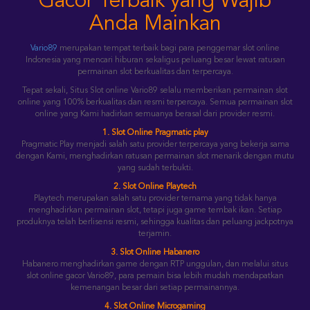
Gacor Terbaik yang Wajib
Anda Mainkan
Vario89
merupakan tempat terbaik bagi para penggemar slot online
Indonesia yang mencari hiburan sekaligus peluang besar lewat ratusan
permainan slot berkualitas dan terpercaya.
Tepat sekali, Situs Slot online Vario89 selalu memberikan permainan slot
online yang 100% berkualitas dan resmi terpercaya. Semua permainan slot
online yang Kami hadirkan semuanya berasal dari provider resmi.
1. Slot Online Pragmatic play
Pragmatic Play menjadi salah satu provider terpercaya yang bekerja sama
dengan Kami, menghadirkan ratusan permainan slot menarik dengan mutu
yang sudah terbukti.
2. Slot Online Playtech
Playtech merupakan salah satu provider ternama yang tidak hanya
menghadirkan permainan slot, tetapi juga game tembak ikan. Setiap
produknya telah berlisensi resmi, sehingga kualitas dan peluang jackpotnya
terjamin.
3. Slot Online Habanero
Habanero menghadirkan game dengan RTP unggulan, dan melalui situs
slot online gacor Vario89, para pemain bisa lebih mudah mendapatkan
kemenangan besar dari setiap permainannya.
4. Slot Online Microgaming