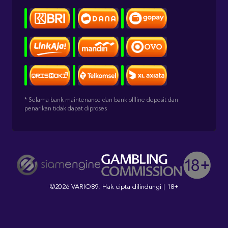
* Selama bank maintenance dan bank offline deposit dan
penarikan tidak dapat diproses
©2026 VARIO89. Hak cipta dilindungi | 18+