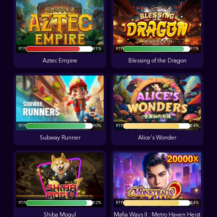
RTP
81%
RTP
91%
Aztec Empire
Blessing of the Dragon
RTP
RTP
84%
Subway Runner
Alice's Wonder
RTP
92%
RTP
84%
Shiba Mogul
Mafia Ways II : Metro Haven Heist