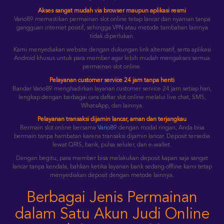
Akses sangat mudah via browser maupun aplikasi resmi
Vario89 memastikan permainan slot online tetap lancar dan nyaman tanpa
gangguan internet positif, sehingga VPN atau metode tambahan lainnya
tidak diperlukan.
Kami menyediakan website dengan dukungan link alternatif, serta aplikasi
Android khusus untuk para member agar lebih mudah mengakses semua
permainan slot online.
Pelayanan customer service 24 jam tanpa henti
Bandar Vario89 menghadirkan layanan customer service 24 jam setiap hari,
lengkap dengan berbagai cara daftar slot online melalui live chat, SMS,
WhatsApp, dan lainnya.
Pelayanan transaksi dijamin lancar, aman dan terjangkau
Bermain slot online bersama
Vario89
dengan modal ringan, Anda bisa
bermain tanpa hambatan karena transaksi dijamin lancar. Deposit tersedia
lewat QRIS, bank, pulsa seluler, dan e-wallet.
Dengan begitu, para member bisa melakukan deposit kapan saja sangat
lancar tanpa kendala, bahkan ketika layanan bank sedang offline kami tetap
menyediakan deposit dengan metode lainnya.
Berbagai Jenis Permainan
dalam Satu Akun Judi Online