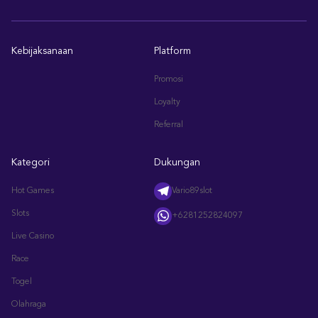
Kebijaksanaan
Platform
Promosi
Loyalty
Referral
Kategori
Dukungan
Hot Games
Vario89slot
Slots
+6281252824097
Live Casino
Race
Togel
Olahraga