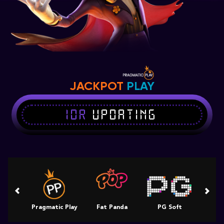
JACKPOT
PLAY
IDR
UPDATING
Pragmatic Play
Fat Panda
PG Soft
Slot