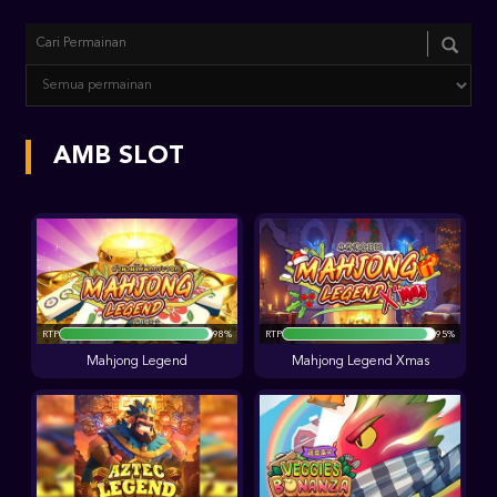
AMB SLOT
RTP
RTP
95%
Mahjong Legend
Mahjong Legend Xmas