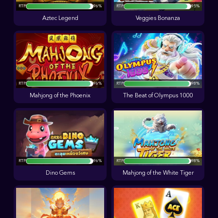
RTP
96%
RTP
95%
Aztec Legend
Veggies Bonanza
RTP
96%
RTP
Mahjong of the Phoenix
The Beat of Olympus 1000
RTP
96%
RTP
Dino Gems
Mahjong of the White Tiger