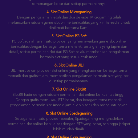
kemenangan besar dari setiap permainannya.
4. Slot Online Microgaming
Dengan pengalaman lebih dari dua dekade, Microgaming telah
meluncurkan ratusan game slot online berkualitas yang kini tersedia untuk
dinikmati bersama Kami.
5. Slot Online PG Soft
PG Soft adalah salah satu provider yang menawarkan game slot online
berkualitas dengan berbagai tema menarik. serta grafis yang tajam dan
detail, setiap permainan slot dari PG Soft selalu memberikan pengalaman
bermain slot yang seru untuk Anda.
6. Slot Online JILI
JILI merupakan provider slot online yang menghadirkan berbagai tema
menarik dan grafis tajam, memberikan pengalaman bermain slot yang seru
di setiap permainannya.
7. Slot Online Slot88
Slot88 hadir dengan ratusan permainan slot online berkualitas tinggi.
Dengan grafis memukau, RTP besar, dan beragam tema menarik,
pengalaman bermain slot Anda dijamin lebih seru dan menguntungkan.
8. Slot Online Spadegaming
Sebagai salah satu provider populer, Spadegaming menghadirkan
permainan slot online berkualitas dengan RTP yang besar, sehingga jackpot
lebih mudah diraih.
9. Slot Online Flow gaming