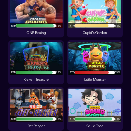
RTP
95%
RTP
85%
ONE Boxing
Cupid's Garden
RTP
RTP
Kraken Treasure
Little Monster
RTP
93%
RTP
94%
Pet Ranger
Squid Toon