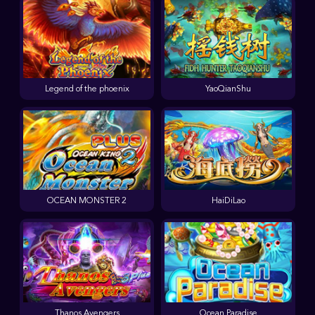
Legend of the phoenix
YaoQianShu
OCEAN MONSTER 2
HaiDiLao
Thanos Avengers
Ocean Paradise