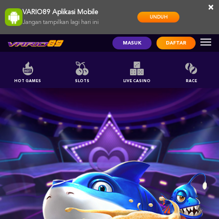
×
VARIO89 Aplikasi Mobile
UNDUH
Jangan tampilkan lagi hari ini
MASUK
DAFTAR
HOT GAMES
SLOTS
LIVE CASINO
RACE