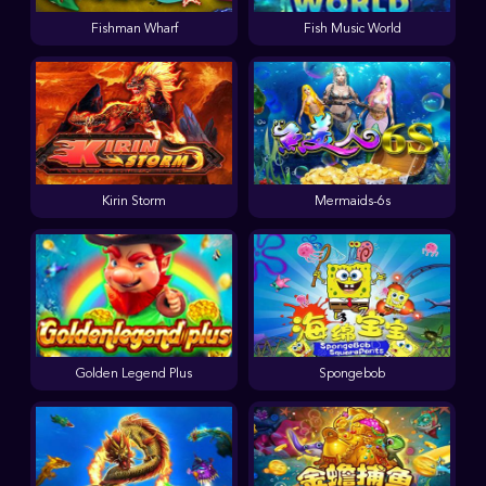
Fishman Wharf
Fish Music World
Kirin Storm
Mermaids-6s
Golden Legend Plus
Spongebob