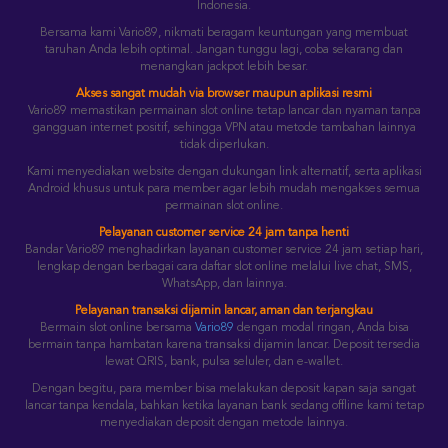
Indonesia.
Bersama kami Vario89, nikmati beragam keuntungan yang membuat
taruhan Anda lebih optimal. Jangan tunggu lagi, coba sekarang dan
menangkan jackpot lebih besar.
Akses sangat mudah via browser maupun aplikasi resmi
Vario89 memastikan permainan slot online tetap lancar dan nyaman tanpa
gangguan internet positif, sehingga VPN atau metode tambahan lainnya
tidak diperlukan.
Kami menyediakan website dengan dukungan link alternatif, serta aplikasi
Android khusus untuk para member agar lebih mudah mengakses semua
permainan slot online.
Pelayanan customer service 24 jam tanpa henti
Bandar Vario89 menghadirkan layanan customer service 24 jam setiap hari,
lengkap dengan berbagai cara daftar slot online melalui live chat, SMS,
WhatsApp, dan lainnya.
Pelayanan transaksi dijamin lancar, aman dan terjangkau
Bermain slot online bersama
Vario89
dengan modal ringan, Anda bisa
bermain tanpa hambatan karena transaksi dijamin lancar. Deposit tersedia
lewat QRIS, bank, pulsa seluler, dan e-wallet.
Dengan begitu, para member bisa melakukan deposit kapan saja sangat
lancar tanpa kendala, bahkan ketika layanan bank sedang offline kami tetap
menyediakan deposit dengan metode lainnya.