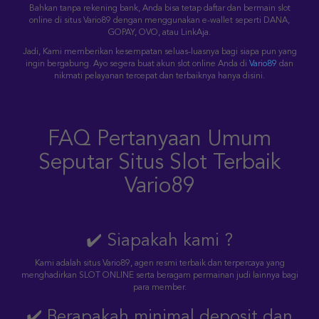
Bahkan tanpa rekening bank, Anda bisa tetap daftar dan bermain slot
online di situs Vario89 dengan menggunakan e-wallet seperti DANA,
GOPAY, OVO, atau LinkAja.
Jadi, Kami memberikan kesempatan seluas-luasnya bagi siapa pun yang
ingin bergabung. Ayo segera buat akun slot online Anda di
Vario89
dan
nikmati pelayanan tercepat dan terbaiknya hanya disini.
FAQ Pertanyaan Umum
Seputar Situs Slot Terbaik
Vario89
✔️ Siapakah kami ?
Kami adalah situs Vario89, agen resmi terbaik dan terpercaya yang
menghadirkan SLOT ONLINE serta beragam permainan judi lainnya bagi
para member.
✔️ Berapakah minimal deposit dan