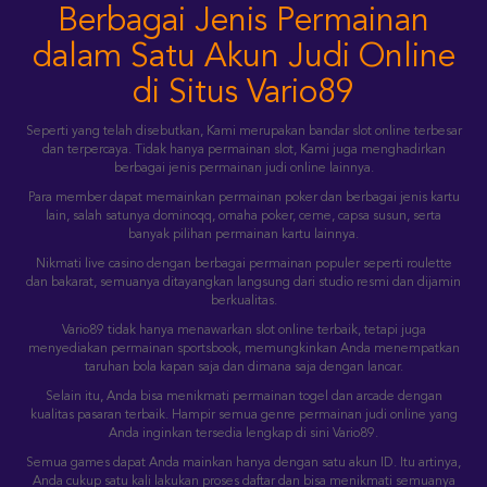
Berbagai Jenis Permainan
dalam Satu Akun Judi Online
di Situs Vario89
Seperti yang telah disebutkan, Kami merupakan bandar slot online terbesar
dan terpercaya. Tidak hanya permainan slot, Kami juga menghadirkan
berbagai jenis permainan judi online lainnya.
Para member dapat memainkan permainan poker dan berbagai jenis kartu
lain, salah satunya dominoqq, omaha poker, ceme, capsa susun, serta
banyak pilihan permainan kartu lainnya.
Nikmati live casino dengan berbagai permainan populer seperti roulette
dan bakarat, semuanya ditayangkan langsung dari studio resmi dan dijamin
berkualitas.
Vario89 tidak hanya menawarkan slot online terbaik, tetapi juga
menyediakan permainan sportsbook, memungkinkan Anda menempatkan
taruhan bola kapan saja dan dimana saja dengan lancar.
Selain itu, Anda bisa menikmati permainan togel dan arcade dengan
kualitas pasaran terbaik. Hampir semua genre permainan judi online yang
Anda inginkan tersedia lengkap di sini Vario89.
Semua games dapat Anda mainkan hanya dengan satu akun ID. Itu artinya,
Anda cukup satu kali lakukan proses daftar dan bisa menikmati semuanya