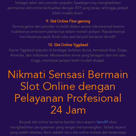
Sebagai salah satu provider populer, Spadegaming menghadirkan
permainan slot online berkualitas dengan RTP yang besar, sehingga jackpot
lebih mudah diraih.
9. Slot Online Flow gaming
Semua game dari provider ini telah diakui secara internasional karena
kualitasnya serta kemudahannya dalam meraih jackpot. Popularitasnya
membuatnya wajib Anda coba saat berjudi bersama Vario89.
10. Slot Online Yggdrasil
Game Yggdrasil populer di berbagai belahan dunia, termasuk Asia, Eropa,
Amerika, dan Indonesia. Menawarkan tema yang beragam dan win rate
tinggi, membuat jackpot lebih mudah dicapai.
Nikmati Sensasi Bermain
Slot Online dengan
Pelayanan Profesional
24 Jam
Berjudi slot online bersama bandar situs seperti
Vario89
akan
menghadirkan pengalaman yang sangat menyenangkan. Sebab seperti
yang sudah dibahas, Kami adalah situs slot online terbaik dan terpercaya