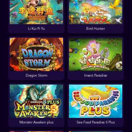
Li Kui Pi Yu
Bird Hunter
Dragon Storm
Insect Paradise
Monster Awaken plus
Sea Food Paradise II Plus