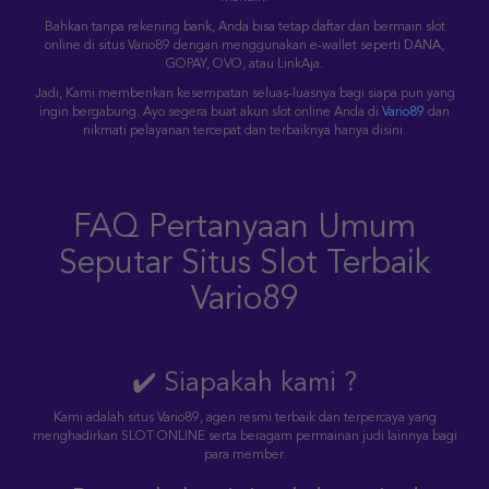
Bahkan tanpa rekening bank, Anda bisa tetap daftar dan bermain slot
online di situs Vario89 dengan menggunakan e-wallet seperti DANA,
GOPAY, OVO, atau LinkAja.
Jadi, Kami memberikan kesempatan seluas-luasnya bagi siapa pun yang
ingin bergabung. Ayo segera buat akun slot online Anda di
Vario89
dan
nikmati pelayanan tercepat dan terbaiknya hanya disini.
FAQ Pertanyaan Umum
Seputar Situs Slot Terbaik
Vario89
✔️ Siapakah kami ?
Kami adalah situs Vario89, agen resmi terbaik dan terpercaya yang
menghadirkan SLOT ONLINE serta beragam permainan judi lainnya bagi
para member.