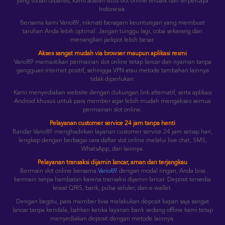
yang sudah dibahas, Kami adalah situs slot online terbaik dan terpercaya
Indonesia.
Bersama kami Vario89, nikmati beragam keuntungan yang membuat
taruhan Anda lebih optimal. Jangan tunggu lagi, coba sekarang dan
menangkan jackpot lebih besar.
Akses sangat mudah via browser maupun aplikasi resmi
Vario89 memastikan permainan slot online tetap lancar dan nyaman tanpa
gangguan internet positif, sehingga VPN atau metode tambahan lainnya
tidak diperlukan.
Kami menyediakan website dengan dukungan link alternatif, serta aplikasi
Android khusus untuk para member agar lebih mudah mengakses semua
permainan slot online.
Pelayanan customer service 24 jam tanpa henti
Bandar Vario89 menghadirkan layanan customer service 24 jam setiap hari,
lengkap dengan berbagai cara daftar slot online melalui live chat, SMS,
WhatsApp, dan lainnya.
Pelayanan transaksi dijamin lancar, aman dan terjangkau
Bermain slot online bersama
Vario89
dengan modal ringan, Anda bisa
bermain tanpa hambatan karena transaksi dijamin lancar. Deposit tersedia
lewat QRIS, bank, pulsa seluler, dan e-wallet.
Dengan begitu, para member bisa melakukan deposit kapan saja sangat
lancar tanpa kendala, bahkan ketika layanan bank sedang offline kami tetap
menyediakan deposit dengan metode lainnya.