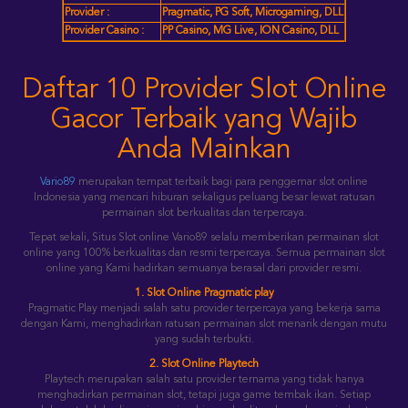
Provider :
Pragmatic, PG Soft, Microgaming, DLL
Provider Casino :
PP Casino, MG Live, ION Casino, DLL
Daftar 10 Provider Slot Online
Gacor Terbaik yang Wajib
Anda Mainkan
Vario89
merupakan tempat terbaik bagi para penggemar slot online
Indonesia yang mencari hiburan sekaligus peluang besar lewat ratusan
permainan slot berkualitas dan terpercaya.
Tepat sekali, Situs Slot online Vario89 selalu memberikan permainan slot
online yang 100% berkualitas dan resmi terpercaya. Semua permainan slot
online yang Kami hadirkan semuanya berasal dari provider resmi.
1. Slot Online Pragmatic play
Pragmatic Play menjadi salah satu provider terpercaya yang bekerja sama
dengan Kami, menghadirkan ratusan permainan slot menarik dengan mutu
yang sudah terbukti.
2. Slot Online Playtech
Playtech merupakan salah satu provider ternama yang tidak hanya
menghadirkan permainan slot, tetapi juga game tembak ikan. Setiap