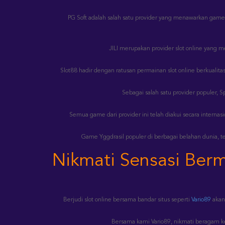
PG Soft adalah salah satu provider yang menawarkan game s
JILI merupakan provider slot online yang 
Slot88 hadir dengan ratusan permainan slot online berkuali
Sebagai salah satu provider populer, 
Semua game dari provider ini telah diakui secara interna
Game Yggdrasil populer di berbagai belahan dunia, t
Nikmati Sensasi Berm
Berjudi slot online bersama bandar situs seperti
Vario89
akan
Bersama kami Vario89, nikmati beragam k