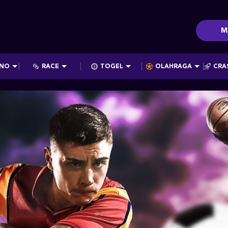
M
INO
RACE
TOGEL
OLAHRAGA
CRA