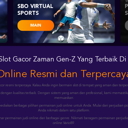
SBO VIRTUAL
SPORTS
MAIN
 Slot Gacor Zaman Gen-Z Yang Terbaik D
Online Resmi dan Terpercay
gacor resmi terpercaya. Kalau Anda ingin bermain slot di tempat yang aman dan terperc
ine dengan kualitas terbaik. Dengan sistem yang aman dan profesional, kami memas
memuaskan.
akan berbagai pilihan permainan judi online untuk Anda. Mulai dari perjudian poker
Anda nikmati dalam satu platform.
ar permainan judi online dari berbagai genre. Nikmati beragam permainan perjudian 
online Vario89.