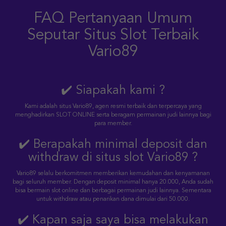
FAQ Pertanyaan Umum
Seputar Situs Slot Terbaik
Vario89
✔️ Siapakah kami ?
Kami adalah situs Vario89, agen resmi terbaik dan terpercaya yang
menghadirkan SLOT ONLINE serta beragam permainan judi lainnya bagi
para member.
✔️ Berapakah minimal deposit dan
withdraw di situs slot Vario89 ?
Vario89 selalu berkomitmen memberikan kemudahan dan kenyamanan
bagi seluruh member. Dengan deposit minimal hanya 20.000, Anda sudah
bisa bermain slot online dan berbagai permainan judi lainnya. Sementara
untuk withdraw atau penarikan dana dimulai dari 50.000.
✔️ Kapan saja saya bisa melakukan