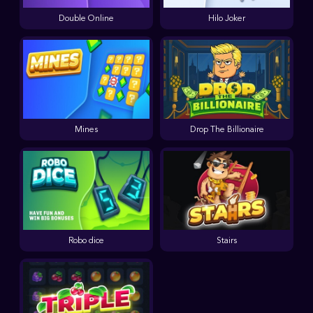
Double Online
Hilo Joker
Mines
Drop The Billionaire
Robo dice
Stairs