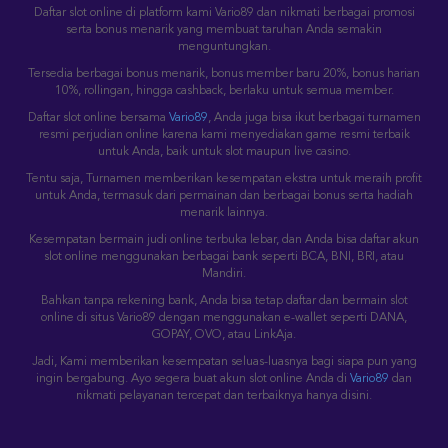
Daftar slot online di platform kami Vario89 dan nikmati berbagai promosi
serta bonus menarik yang membuat taruhan Anda semakin
menguntungkan.
Tersedia berbagai bonus menarik, bonus member baru 20%, bonus harian
10%, rollingan, hingga cashback, berlaku untuk semua member.
Daftar slot online bersama
Vario89
, Anda juga bisa ikut berbagai turnamen
resmi perjudian online karena kami menyediakan game resmi terbaik
untuk Anda, baik untuk slot maupun live casino.
Tentu saja, Turnamen memberikan kesempatan ekstra untuk meraih profit
untuk Anda, termasuk dari permainan dan berbagai bonus serta hadiah
menarik lainnya.
Kesempatan bermain judi online terbuka lebar, dan Anda bisa daftar akun
slot online menggunakan berbagai bank seperti BCA, BNI, BRI, atau
Mandiri.
Bahkan tanpa rekening bank, Anda bisa tetap daftar dan bermain slot
online di situs Vario89 dengan menggunakan e-wallet seperti DANA,
GOPAY, OVO, atau LinkAja.
Jadi, Kami memberikan kesempatan seluas-luasnya bagi siapa pun yang
ingin bergabung. Ayo segera buat akun slot online Anda di
Vario89
dan
nikmati pelayanan tercepat dan terbaiknya hanya disini.