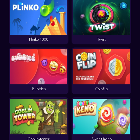
Plinko 1000
Twist
Bubbles
Сoinflip
Goblin-tower
Sweet Keno