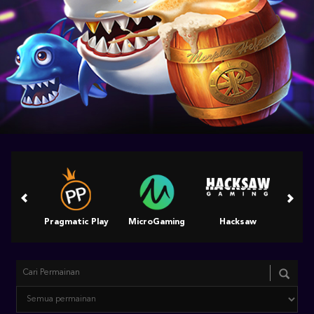
Pragmatic Play
MicroGaming
Hacksaw
King