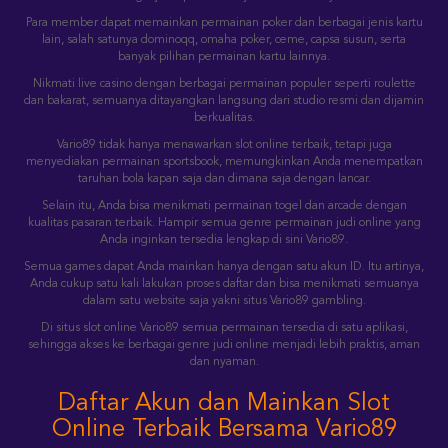
Para member dapat memainkan permainan poker dan berbagai jenis kartu
lain, salah satunya dominoqq, omaha poker, ceme, capsa susun, serta
banyak pilihan permainan kartu lainnya.
Nikmati live casino dengan berbagai permainan populer seperti roulette
dan bakarat, semuanya ditayangkan langsung dari studio resmi dan dijamin
berkualitas.
Vario89 tidak hanya menawarkan slot online terbaik, tetapi juga
menyediakan permainan sportsbook, memungkinkan Anda menempatkan
taruhan bola kapan saja dan dimana saja dengan lancar.
Selain itu, Anda bisa menikmati permainan togel dan arcade dengan
kualitas pasaran terbaik. Hampir semua genre permainan judi online yang
Anda inginkan tersedia lengkap di sini Vario89.
Semua games dapat Anda mainkan hanya dengan satu akun ID. Itu artinya,
Anda cukup satu kali lakukan proses daftar dan bisa menikmati semuanya
dalam satu website saja yakni situs Vario89 gambling.
Di situs slot online Vario89 semua permainan tersedia di satu aplikasi,
sehingga akses ke berbagai genre judi online menjadi lebih praktis, aman
dan nyaman.
Daftar Akun dan Mainkan Slot
Online Terbaik Bersama Vario89