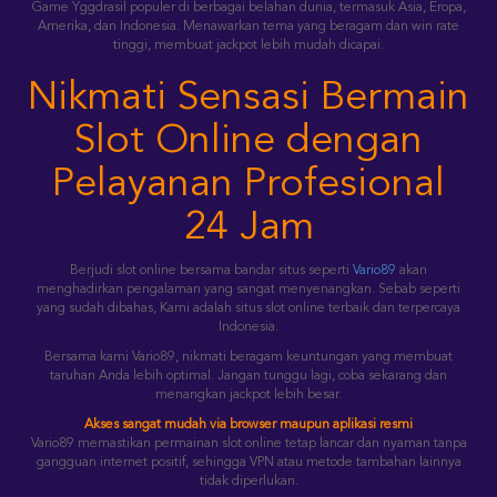
Game Yggdrasil populer di berbagai belahan dunia, termasuk Asia, Eropa,
Amerika, dan Indonesia. Menawarkan tema yang beragam dan win rate
tinggi, membuat jackpot lebih mudah dicapai.
Nikmati Sensasi Bermain
Slot Online dengan
Pelayanan Profesional
24 Jam
Berjudi slot online bersama bandar situs seperti
Vario89
akan
menghadirkan pengalaman yang sangat menyenangkan. Sebab seperti
yang sudah dibahas, Kami adalah situs slot online terbaik dan terpercaya
Indonesia.
Bersama kami Vario89, nikmati beragam keuntungan yang membuat
taruhan Anda lebih optimal. Jangan tunggu lagi, coba sekarang dan
menangkan jackpot lebih besar.
Akses sangat mudah via browser maupun aplikasi resmi
Vario89 memastikan permainan slot online tetap lancar dan nyaman tanpa
gangguan internet positif, sehingga VPN atau metode tambahan lainnya
tidak diperlukan.