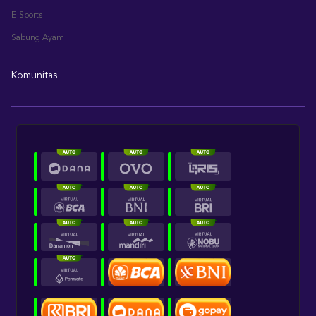
E-Sports
Sabung Ayam
Komunitas