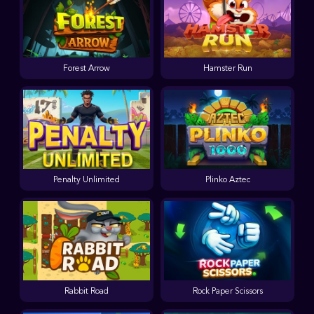
Forest Arrow
Hamster Run
Penalty Unlimited
Plinko Aztec
Rabbit Road
Rock Paper Scissors