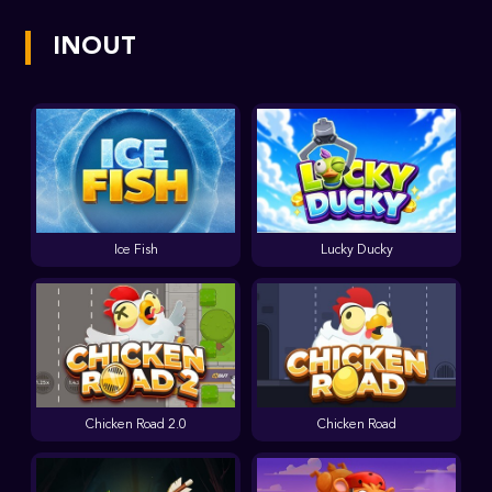
INOUT
Ice Fish
Lucky Ducky
Chicken Road 2.0
Chicken Road