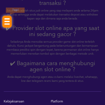
transaksi ?
Tap!
Situs kami adalah situs judi online yang siap melayani anda selama 24jam
nonstop sehingga anda dapat melakukan transaksi deposit atau withdraw
kapan saja dan dimana saja anda berada.
✔️ Provider slot online apa yang saat
ini sedang gacor ?
Sebaiknya Anda mencoba semua provider game slot online terlebih
dahulu. Kunci jackpot bergantung pada keberuntungan dan kemampuan
membaca prediksi spin dengan tepat, karena permainan slot online hanya
memerlukan menekan tombol spin dengan berbagai metode unik.
✔️ Bagaimana cara menghubungi
agen slot online ?
Anda dapat menghubungi agen atau cs kami melalui livechat, whatsapp,
line dan telegram resmi kami yang tertera di situs.
Kebijaksanaan
Platform