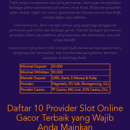
Tidak hanya menawarkan satu jenis permainan, kami juga menyediakan
berbagai pilihan permainan judi online untuk Anda. Mulai dari perjudian
poker, arcade, togel, live casino, sportsbook dan lainnya semua bisa Anda
nikmati dalam satu platform.
Oleh karena itu, kami menjadi pilihan yang tepat bagi penggemar
permainan judi online dari berbagai genre. Nikmati beragam permainan
perjudian dalam satu platform yang tepercaya dan berkualitas, situs judi
online Vario89.
Lisensi resmi yang Kami miliki menjadi bukti bahwa semua layanan Kami
terpercaya dan berkualitas, siap memberikan pengalaman bermain
perjudian terbaik bagi Anda.
Minimal Deposit :
20.000
Minimal Withdraw :
50.000
Metode Deposit :
QRIS, Bank, E-Money & Pulsa
Provider :
Pragmatic, PG Soft, Microgaming, DLL
Provider Casino :
PP Casino, MG Live, ION Casino, DLL
Daftar 10 Provider Slot Online
Gacor Terbaik yang Wajib
Anda Mainkan