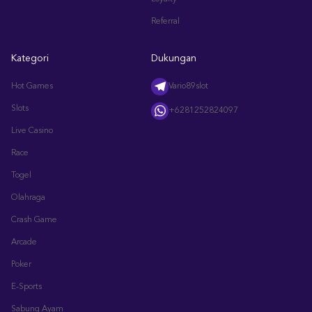
Referral
Kategori
Dukungan
Hot Games
Vario89slot
Slots
+6281252824097
Live Casino
Race
Togel
Olahraga
Crash Game
Arcade
Poker
E-Sports
Sabung Ayam