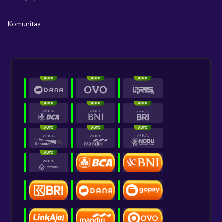
Komunitas