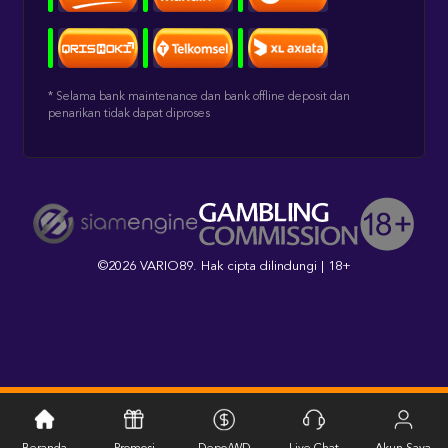
* Selama bank maintenance dan bank offline deposit dan
penarikan tidak dapat diproses
©2026 VARIO89. Hak cipta dilindungi | 18+