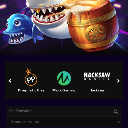
Pragmatic Play
MicroGaming
Hacksaw
King