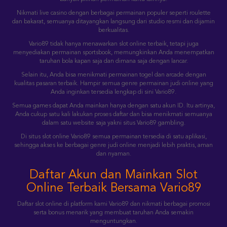
Nikmati live casino dengan berbagai permainan populer seperti roulette
dan bakarat, semuanya ditayangkan langsung dari studio resmi dan dijamin
berkualitas.
Vario89 tidak hanya menawarkan slot online terbaik, tetapi juga
menyediakan permainan sportsbook, memungkinkan Anda menempatkan
taruhan bola kapan saja dan dimana saja dengan lancar.
Selain itu, Anda bisa menikmati permainan togel dan arcade dengan
kualitas pasaran terbaik. Hampir semua genre permainan judi online yang
Anda inginkan tersedia lengkap di sini Vario89.
Semua games dapat Anda mainkan hanya dengan satu akun ID. Itu artinya,
Anda cukup satu kali lakukan proses daftar dan bisa menikmati semuanya
dalam satu website saja yakni situs Vario89 gambling.
Di situs slot online Vario89 semua permainan tersedia di satu aplikasi,
sehingga akses ke berbagai genre judi online menjadi lebih praktis, aman
dan nyaman.
Daftar Akun dan Mainkan Slot
Online Terbaik Bersama Vario89
Daftar slot online di platform kami Vario89 dan nikmati berbagai promosi
serta bonus menarik yang membuat taruhan Anda semakin
menguntungkan.