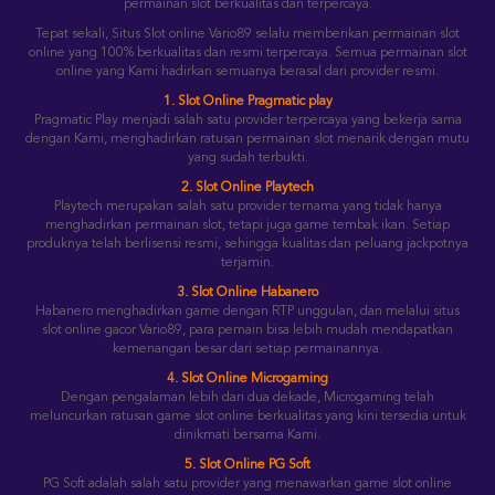
permainan slot berkualitas dan terpercaya.
Tepat sekali, Situs Slot online Vario89 selalu memberikan permainan slot
online yang 100% berkualitas dan resmi terpercaya. Semua permainan slot
online yang Kami hadirkan semuanya berasal dari provider resmi.
1. Slot Online Pragmatic play
Pragmatic Play menjadi salah satu provider terpercaya yang bekerja sama
dengan Kami, menghadirkan ratusan permainan slot menarik dengan mutu
yang sudah terbukti.
2. Slot Online Playtech
Playtech merupakan salah satu provider ternama yang tidak hanya
menghadirkan permainan slot, tetapi juga game tembak ikan. Setiap
produknya telah berlisensi resmi, sehingga kualitas dan peluang jackpotnya
terjamin.
3. Slot Online Habanero
Habanero menghadirkan game dengan RTP unggulan, dan melalui situs
slot online gacor Vario89, para pemain bisa lebih mudah mendapatkan
kemenangan besar dari setiap permainannya.
4. Slot Online Microgaming
Dengan pengalaman lebih dari dua dekade, Microgaming telah
meluncurkan ratusan game slot online berkualitas yang kini tersedia untuk
dinikmati bersama Kami.
5. Slot Online PG Soft
PG Soft adalah salah satu provider yang menawarkan game slot online