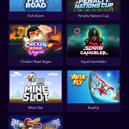
Fish Boom
Penalty Nations Cup
Chicken Road Vegas
Squid Gamebler
Mine Slot
AviaFly