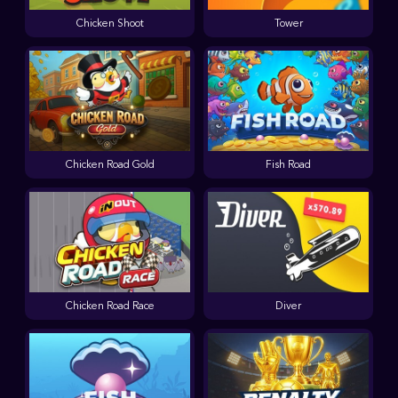
Chicken Shoot
Tower
Chicken Road Gold
Fish Road
Chicken Road Race
Diver