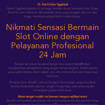
10. Slot Online Yggdrasil
Game Yggdrasil populer di berbagai belahan dunia, termasuk Asia, Eropa,
Amerika, dan Indonesia. Menawarkan tema yang beragam dan win rate
tinggi, membuat jackpot lebih mudah dicapai.
Nikmati Sensasi Bermain
Slot Online dengan
Pelayanan Profesional
24 Jam
Berjudi slot online bersama bandar situs seperti
Vario89
akan
menghadirkan pengalaman yang sangat menyenangkan. Sebab seperti
yang sudah dibahas, Kami adalah situs slot online terbaik dan terpercaya
Indonesia.
Bersama kami Vario89, nikmati beragam keuntungan yang membuat
taruhan Anda lebih optimal. Jangan tunggu lagi, coba sekarang dan
menangkan jackpot lebih besar.
Akses sangat mudah via browser maupun aplikasi resmi
Vario89 memastikan permainan slot online tetap lancar dan nyaman tanpa
gangguan internet positif, sehingga VPN atau metode tambahan lainnya