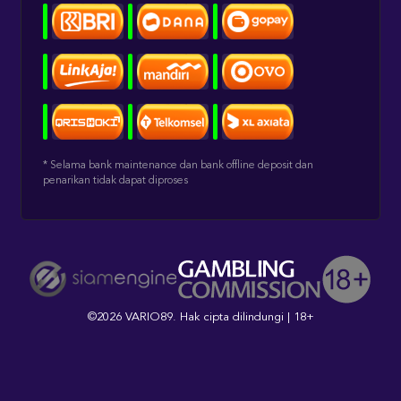
* Selama bank maintenance dan bank offline deposit dan
penarikan tidak dapat diproses
©2026 VARIO89. Hak cipta dilindungi | 18+