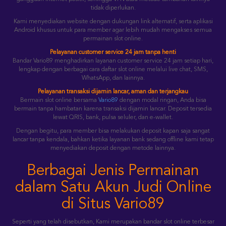
tidak diperlukan.
Kami menyediakan website dengan dukungan link alternatif, serta aplikasi
Android khusus untuk para member agar lebih mudah mengakses semua
permainan slot online.
Pelayanan customer service 24 jam tanpa henti
Bandar Vario89 menghadirkan layanan customer service 24 jam setiap hari,
lengkap dengan berbagai cara daftar slot online melalui live chat, SMS,
WhatsApp, dan lainnya.
Pelayanan transaksi dijamin lancar, aman dan terjangkau
Bermain slot online bersama
Vario89
dengan modal ringan, Anda bisa
bermain tanpa hambatan karena transaksi dijamin lancar. Deposit tersedia
lewat QRIS, bank, pulsa seluler, dan e-wallet.
Dengan begitu, para member bisa melakukan deposit kapan saja sangat
lancar tanpa kendala, bahkan ketika layanan bank sedang offline kami tetap
menyediakan deposit dengan metode lainnya.
Berbagai Jenis Permainan
dalam Satu Akun Judi Online
di Situs Vario89
Seperti yang telah disebutkan, Kami merupakan bandar slot online terbesar