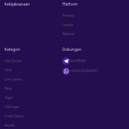
Kebijaksanaan
Platform
Promosi
Loyalty
Referral
Kategori
Dukungan
Hot Games
Vario89slot
Slots
+6281252824097
Live Casino
Race
Togel
Olahraga
Crash Game
Arcade