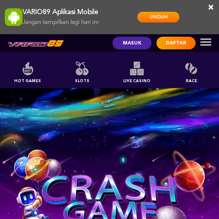
×
VARIO89 Aplikasi Mobile
UNDUH
Jangan tampilkan lagi hari ini
MASUK
DAFTAR
HOT GAMES
SLOTS
LIVE CASINO
RACE