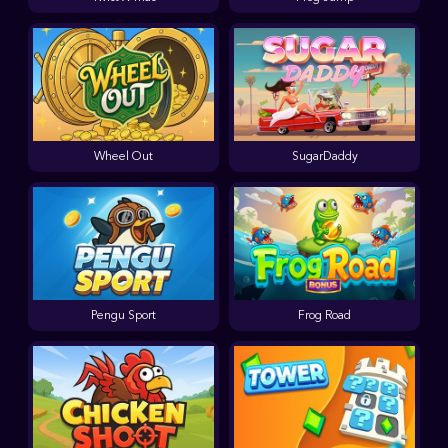
Wheel Out
SugarDaddy
Pengu Sport
Frog Road