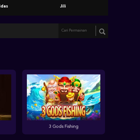
idas
Jili
Gemini
3 Gods Fishing