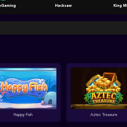
oGaming
Hacksaw
King M
Happy Fish
Aztec Treasure