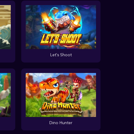
Let's Shoot
Dino Hunter