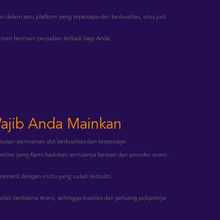
dalam satu platform yang tepercaya dan berkualitas, situs judi
aman bermain perjudian terbaik bagi Anda.
Wajib Anda Mainkan
usan permainan slot berkualitas dan terpercaya.
online yang Kami hadirkan semuanya berasal dari provider resmi.
 menarik dengan mutu yang sudah terbukti.
lah berlisensi resmi, sehingga kualitas dan peluang jackpotnya