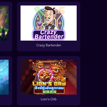
Crazy Bartender
Lion's Orb