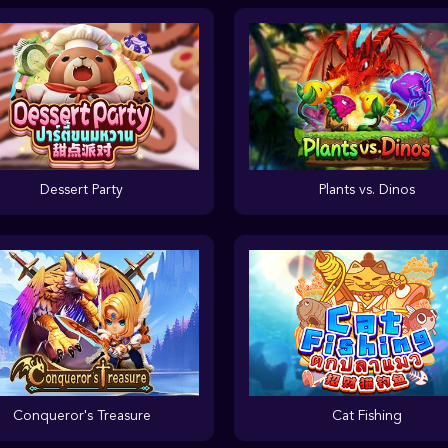
Dessert Party
Plants vs. Dinos
Conqueror's Treasure
Cat Fishing