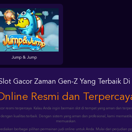
Jump & Jump
 Slot Gacor Zaman Gen-Z Yang Terbaik D
Online Resmi dan Terpercay
gacor resmi terpercaya. Kalau Anda ingin bermain slot di tempat yang aman dan terperc
ine dengan kualitas terbaik. Dengan sistem yang aman dan profesional, kami memas
memuaskan.
akan berbagai pilihan permainan judi online untuk Anda. Mulai dari perjudian poker