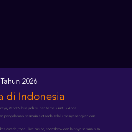
i Tahun 2026
a di Indonesia
aya, Vario89 bisa jadi pilihan terbaik untuk Anda.
tikan pengalaman bermain slot anda selalu menyenangkan dan
, arcade, togel, live casino, sportsbook dan lainnya semua bisa