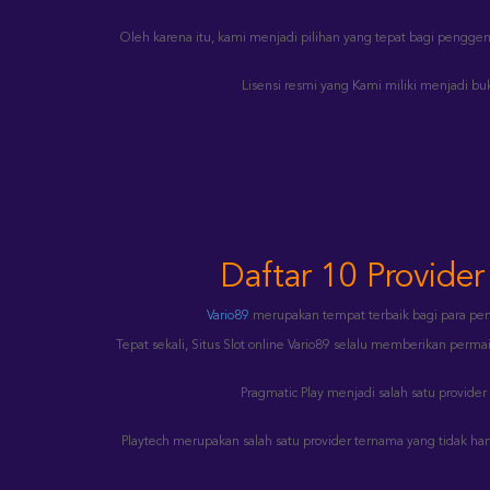
Oleh karena itu, kami menjadi pilihan yang tepat bagi penggem
Lisensi resmi yang Kami miliki menjadi b
Daftar 10 Provide
Vario89
merupakan tempat terbaik bagi para peng
Tepat sekali, Situs Slot online Vario89 selalu memberikan perm
Pragmatic Play menjadi salah satu provid
Playtech merupakan salah satu provider ternama yang tidak han