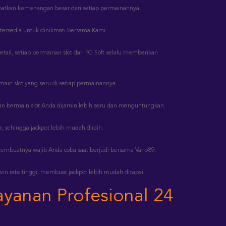
patkan kemenangan besar dari setiap permainannya.
tersedia untuk dinikmati bersama Kami.
tail, setiap permainan slot dari PG Soft selalu memberikan
ain slot yang seru di setiap permainannya.
man bermain slot Anda dijamin lebih seru dan menguntungkan.
, sehingga jackpot lebih mudah diraih.
 membuatnya wajib Anda coba saat berjudi bersama Vario89.
in rate tinggi, membuat jackpot lebih mudah dicapai.
ayanan Profesional 24