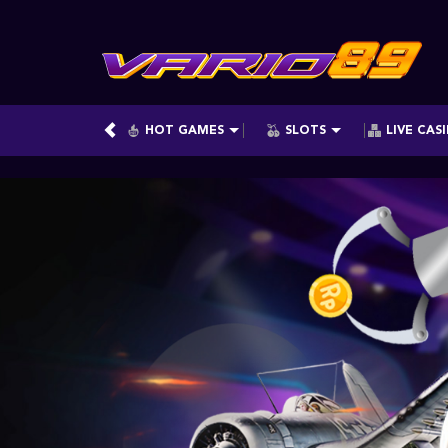
HOT GAMES
SLOTS
LIVE CAS