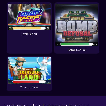
RTP
87%
Drop Racing
RTP
90%
Bomb Defusal
RTP
81%
Treasure Land