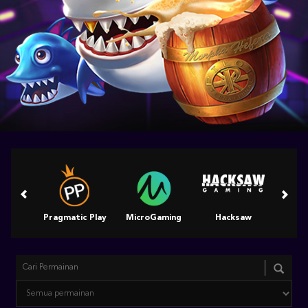
Pragmatic Play
MicroGaming
Hacksaw
King