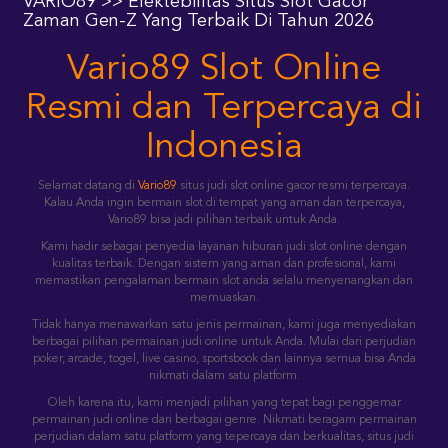
VARIO89 >> Elektebilitas Situs Slot Gacor
Zaman Gen-Z Yang Terbaik Di Tahun 2026
Vario89 Slot Online
Resmi dan Terpercaya di
Indonesia
Selamat datang di
Vario89
situs judi slot online gacor resmi terpercaya.
Kalau Anda ingin bermain slot di tempat yang aman dan terpercaya,
Vario89 bisa jadi pilihan terbaik untuk Anda.
Kami hadir sebagai penyedia layanan hiburan judi slot online dengan
kualitas terbaik. Dengan sistem yang aman dan profesional, kami
memastikan pengalaman bermain slot anda selalu menyenangkan dan
memuaskan.
Tidak hanya menawarkan satu jenis permainan, kami juga menyediakan
berbagai pilihan permainan judi online untuk Anda. Mulai dari perjudian
poker, arcade, togel, live casino, sportsbook dan lainnya semua bisa Anda
nikmati dalam satu platform.
Oleh karena itu, kami menjadi pilihan yang tepat bagi penggemar
permainan judi online dari berbagai genre. Nikmati beragam permainan
perjudian dalam satu platform yang tepercaya dan berkualitas, situs judi