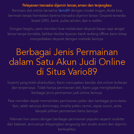
Pelayanan transaksi dijamin lancar, aman dan terjangkau
Bermain slot online bersama
Vario89
dengan modal ringan, Anda bisa
bermain tanpa hambatan karena transaksi dijamin lancar. Deposit tersedia
lewat QRIS, bank, pulsa seluler, dan e-wallet.
Dengan begitu, para member bisa melakukan deposit kapan saja sangat
lancar tanpa kendala, bahkan ketika layanan bank sedang offline kami tetap
menyediakan deposit dengan metode lainnya.
Berbagai Jenis Permainan
dalam Satu Akun Judi Online
di Situs Vario89
Seperti yang telah disebutkan, Kami merupakan bandar slot online terbesar
dan terpercaya. Tidak hanya permainan slot, Kami juga menghadirkan
berbagai jenis permainan judi online lainnya.
Para member dapat memainkan permainan poker dan berbagai jenis kartu
lain, salah satunya dominoqq, omaha poker, ceme, capsa susun, serta
banyak pilihan permainan kartu lainnya.
Nikmati live casino dengan berbagai permainan populer seperti roulette
dan bakarat, semuanya ditayangkan langsung dari studio resmi dan dijamin
berkualitas.