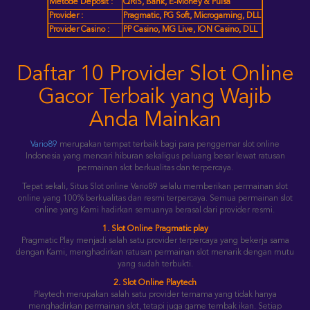
Metode Deposit :
QRIS, Bank, E-Money & Pulsa
Provider :
Pragmatic, PG Soft, Microgaming, DLL
Provider Casino :
PP Casino, MG Live, ION Casino, DLL
Daftar 10 Provider Slot Online
Gacor Terbaik yang Wajib
Anda Mainkan
Vario89
merupakan tempat terbaik bagi para penggemar slot online
Indonesia yang mencari hiburan sekaligus peluang besar lewat ratusan
permainan slot berkualitas dan terpercaya.
Tepat sekali, Situs Slot online Vario89 selalu memberikan permainan slot
online yang 100% berkualitas dan resmi terpercaya. Semua permainan slot
online yang Kami hadirkan semuanya berasal dari provider resmi.
1. Slot Online Pragmatic play
Pragmatic Play menjadi salah satu provider terpercaya yang bekerja sama
dengan Kami, menghadirkan ratusan permainan slot menarik dengan mutu
yang sudah terbukti.
2. Slot Online Playtech
Playtech merupakan salah satu provider ternama yang tidak hanya
menghadirkan permainan slot, tetapi juga game tembak ikan. Setiap