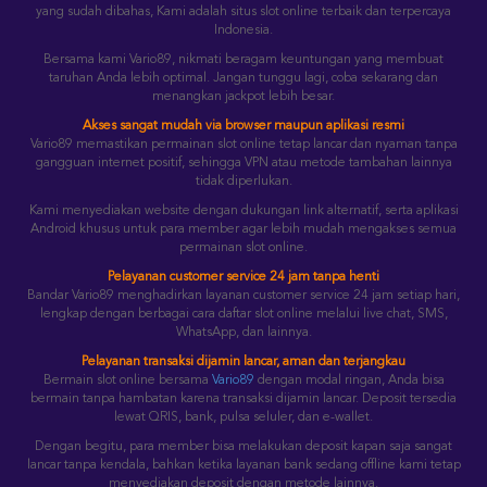
yang sudah dibahas, Kami adalah situs slot online terbaik dan terpercaya
Indonesia.
Bersama kami Vario89, nikmati beragam keuntungan yang membuat
taruhan Anda lebih optimal. Jangan tunggu lagi, coba sekarang dan
menangkan jackpot lebih besar.
Akses sangat mudah via browser maupun aplikasi resmi
Vario89 memastikan permainan slot online tetap lancar dan nyaman tanpa
gangguan internet positif, sehingga VPN atau metode tambahan lainnya
tidak diperlukan.
Kami menyediakan website dengan dukungan link alternatif, serta aplikasi
Android khusus untuk para member agar lebih mudah mengakses semua
permainan slot online.
Pelayanan customer service 24 jam tanpa henti
Bandar Vario89 menghadirkan layanan customer service 24 jam setiap hari,
lengkap dengan berbagai cara daftar slot online melalui live chat, SMS,
WhatsApp, dan lainnya.
Pelayanan transaksi dijamin lancar, aman dan terjangkau
Bermain slot online bersama
Vario89
dengan modal ringan, Anda bisa
bermain tanpa hambatan karena transaksi dijamin lancar. Deposit tersedia
lewat QRIS, bank, pulsa seluler, dan e-wallet.
Dengan begitu, para member bisa melakukan deposit kapan saja sangat
lancar tanpa kendala, bahkan ketika layanan bank sedang offline kami tetap
menyediakan deposit dengan metode lainnya.