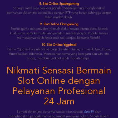
8. Slot Online Spadegaming
Sebagai salah satu provider populer, Spadegaming menghadirkan
permainan slot online berkualitas dengan RTP yang besar, sehingga jackpot
lebih mudah diraih.
9. Slot Online Flow gaming
Semua game dari provider ini telah diakui secara internasional karena
kualitasnya serta kemudahannya dalam meraih jackpot. Popularitasnya
membuatnya wajib Anda coba saat berjudi bersama Vario89.
10. Slot Online Yggdrasil
Game Yggdrasil populer di berbagai belahan dunia, termasuk Asia, Eropa,
Amerika, dan Indonesia. Menawarkan tema yang beragam dan win rate
tinggi, membuat jackpot lebih mudah dicapai.
Nikmati Sensasi Bermain
Slot Online dengan
Pelayanan Profesional
24 Jam
Berjudi slot online bersama bandar situs seperti
Vario89
akan
menghadirkan pengalaman yang sangat menyenangkan. Sebab seperti