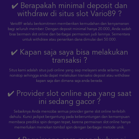
✔️ Berapakah minimal deposit dan
withdraw di situs slot Vario89 ?
Vario89 selalu berkomitmen memberikan kemudahan dan kenyamanan
bagi seluruh member. Dengan deposit minimal hanya 20.000, Anda sudah
bisa bermain slot online dan berbagai permainan judi lainnya. Sementara
untuk withdraw atau penarikan dana dimulai dari 50.000.
✔️ Kapan saja saya bisa melakukan
transaksi ?
Situs kami adalah situs judi online yang siap melayani anda selama 24jam
nonstop sehingga anda dapat melakukan transaksi deposit atau withdraw
kapan saja dan dimana saja anda berada.
✔️ Provider slot online apa yang saat
ini sedang gacor ?
Sebaiknya Anda mencoba semua provider game slot online terlebih
dahulu. Kunci jackpot bergantung pada keberuntungan dan kemampuan
membaca prediksi spin dengan tepat, karena permainan slot online hanya
memerlukan menekan tombol spin dengan berbagai metode unik.