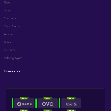
Race
Togel
Olahraga
Crash Game
Arcade
Poker
E-Sports
Sabung Ayam
Komunitas