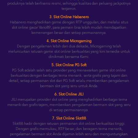
produknya telah berlisensi resmi, sehingga kualitas dan peluang jackpotnya
terjamin.
3. Slot Online Habanero
Habanero menghadirkan game dengan RTP unggulan, dan melalui situs
slot online gacor Vario89, para pemain bisa lebih mudah mendapatkan
kemenangan besar dari setiap permainannya.
4. Slot Online Microgaming
Dengan pengalaman lebih dari dua dekade, Microgaming telah
meluncurkan ratusan game slot online berkualitas yang kini tersedia untuk
dinikmati bersama Kami.
5. Slot Online PG Soft
PG Soft adalah salah satu provider yang menawarkan game slot online
berkualitas dengan berbagai tema menarik. serta grafis yang tajam dan
detail, setiap permainan slot dari PG Soft selalu memberikan pengalaman
bermain slot yang seru untuk Anda.
6. Slot Online JILI
JILI merupakan provider slot online yang menghadirkan berbagai tema
menarik dan grafis tajam, memberikan pengalaman bermain slot yang seru
di setiap permainannya.
7. Slot Online Slot88
Slot88 hadir dengan ratusan permainan slot online berkualitas tinggi.
Dengan grafis memukau, RTP besar, dan beragam tema menarik,
pengalaman bermain slot Anda dijamin lebih seru dan menguntungkan.