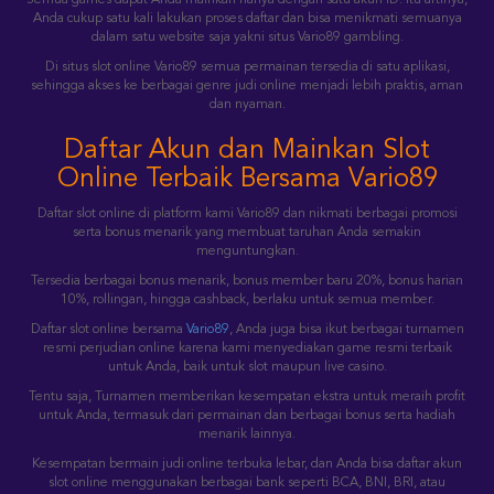
Anda cukup satu kali lakukan proses daftar dan bisa menikmati semuanya
dalam satu website saja yakni situs Vario89 gambling.
Di situs slot online Vario89 semua permainan tersedia di satu aplikasi,
sehingga akses ke berbagai genre judi online menjadi lebih praktis, aman
dan nyaman.
Daftar Akun dan Mainkan Slot
Online Terbaik Bersama Vario89
Daftar slot online di platform kami Vario89 dan nikmati berbagai promosi
serta bonus menarik yang membuat taruhan Anda semakin
menguntungkan.
Tersedia berbagai bonus menarik, bonus member baru 20%, bonus harian
10%, rollingan, hingga cashback, berlaku untuk semua member.
Daftar slot online bersama
Vario89
, Anda juga bisa ikut berbagai turnamen
resmi perjudian online karena kami menyediakan game resmi terbaik
untuk Anda, baik untuk slot maupun live casino.
Tentu saja, Turnamen memberikan kesempatan ekstra untuk meraih profit
untuk Anda, termasuk dari permainan dan berbagai bonus serta hadiah
menarik lainnya.
Kesempatan bermain judi online terbuka lebar, dan Anda bisa daftar akun
slot online menggunakan berbagai bank seperti BCA, BNI, BRI, atau